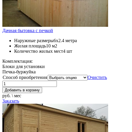
Дачная бытовка с печкой
Наружные размеры
6х2.4 метра
Жилая площадь
10 м2
Количество жилых мест
4 шт
Комплектация:
Блоки для установки
Печка-буржуйка
Способ приобретения
Очистить
Добавить в корзину
руб. \ мес
Заказать