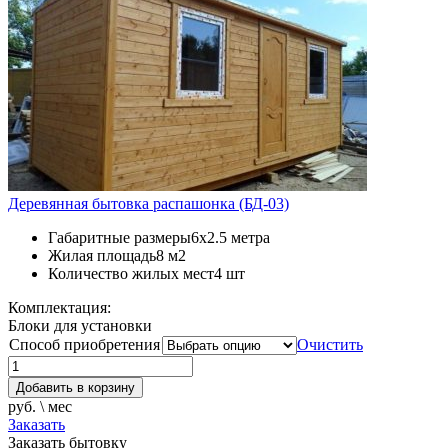
Деревянная бытовка распашонка (БД-03)
Габаритные размеры
6х2.5 метра
Жилая площадь
8 м2
Количество жилых мест
4 шт
Комплектация:
Блоки для установки
Способ приобретения
Очистить
Добавить в корзину
руб. \ мес
Заказать
Заказать бытовку